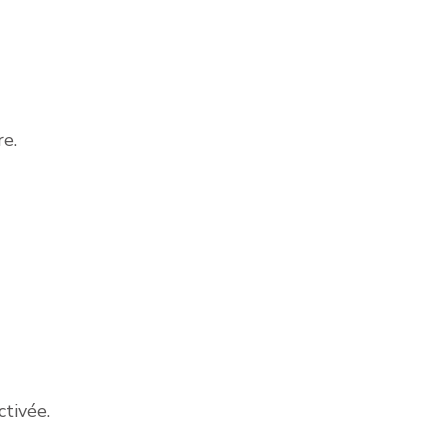
re.
ctivée.