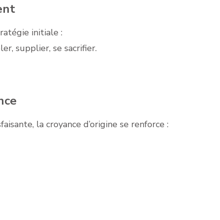
ent
atégie initiale :
er, supplier, se sacrifier.
nce
faisante, la croyance d’origine se renforce :