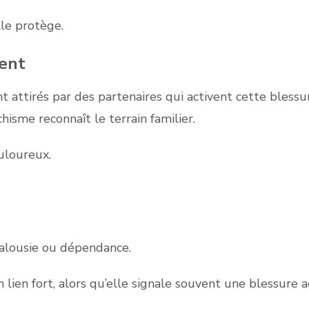
lle protège.
ient
attirés par des partenaires qui activent cette blessu
isme reconnaît le terrain familier.
ouloureux.
 jalousie ou dépendance.
n lien fort, alors qu’elle signale souvent une blessure a