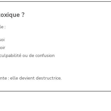
toxique ?
e :
soi
oir
culpabilité ou de confusion
te : elle devient destructrice.