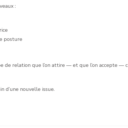
veaux :
rice
le posture
pe de relation que l’on attire — et que l’on accepte — c
in d’une nouvelle issue.