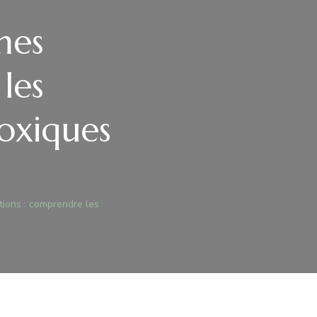
mes
les
toxiques
tions : comprendre les