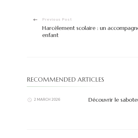
Post
Previous Post
Harcèlement scolaire : un accompagne
Navigation
enfant
RECOMMENDED ARTICLES
Découvrir le sabote
2 MARCH 2026